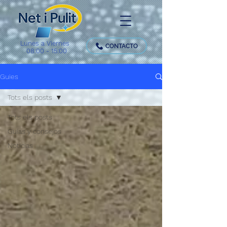
Lunes a Viernes
CONTACTO
08:00 - 15:00
Guies
Tots els posts
Tots els posts
Guías y consejos
Noticias