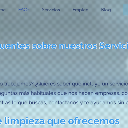
me
FAQs
Servicios
Empleo
Blog
uentes sobre nuestros Servic
 trabajamos? ¿Quieres saber qué incluye un servicio
guntas más habituales que nos hacen empresas, com
ntras lo que buscas, contáctanos y te ayudamos sin
de limpieza que ofrecemos