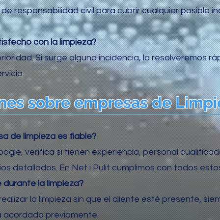
e responsabilidad civil para cubrir cualquier posible in
tisfecho con la limpieza?
rioridad. Si surge alguna incidencia, la resolveremos rá
rvicio.
es sobre empresas de Limpie
a de limpieza es fiable?
ogle, verifica si tienen experiencia, personal cualifica
cios detallados. En Net i Pulit cumplimos con todos estos
 durante la limpieza?
alizar la limpieza sin que el cliente esté presente, s
a acordado previamente.