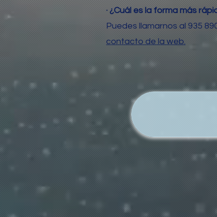
· ¿Cuál es la forma más ráp
Puedes llamarnos al 935 89
contacto de la web.