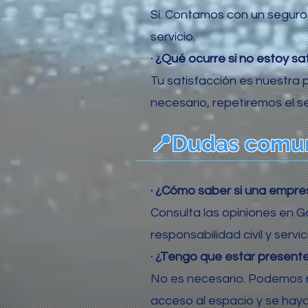
Sí. Contamos con un seguro d
servicio.
· ¿Qué ocurre si no estoy sa
Tu satisfacción es nuestra p
necesario, repetiremos el se
📍Dudas comun
· ¿Cómo saber si una empres
Consulta las opiniones en Go
responsabilidad civil y servi
· ¿Tengo que estar presente
No es necesario. Podemos re
acceso al espacio y se hay