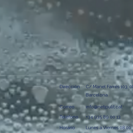
Dirección
C/ Manel Farrés 103, 0
Barcelona
Correo
info@netipulit.cat
Teléfono
+34 935 89 00 13
Horario
Lunes a Viernes 08:00 