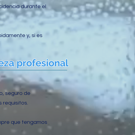
cidencia durante el
pidamente y, si es
za profesional
do, seguro de
 requisitos.
iempre que tengamos