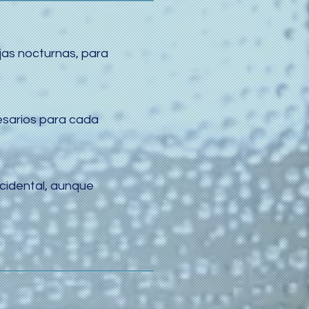
njas nocturnas, para
esarios para cada
ccidental, aunque