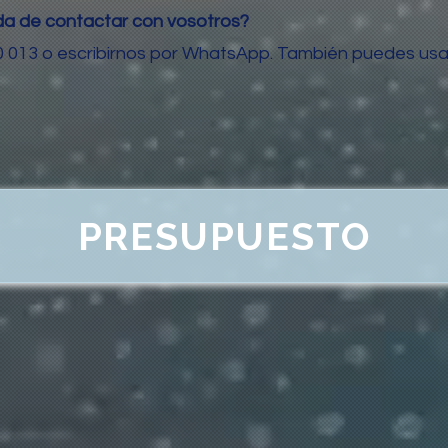
ida de contactar con vosotros?
0 013 o escribirnos por WhatsApp. También puedes usa
PRESUPUESTO