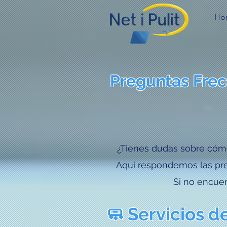
Ho
Preguntas Frec
¿Tienes dudas sobre cómo
Aquí respondemos las pre
Si no encue
🧼 Servicios 