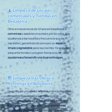
🧹 Limpieza de Locales
comerciales y Tiendas en
Bellaterra
Ofrecemos servicios de limpieza adaptados a
comercios
y establecimientos a pie de calle. Nos
ajustamos a los horarios y frecuencia que se
necesiten, garantizando siempre un
espacio
limpio y agradable
para los clientes. Ya sea una
pequeña tienda o una gran franquicia,
te
ayudamos a transmitir una buena imagen
.
🏗️ Limpieza tras Obras o
Reformas en Bellaterra
Después de una
obra
o
reforma
, nos encargamos
de dejarlo todo limpio y listo para entrar.
Eliminamos restos de
polvo
,
pintura
,
cemento
o
suciedad
acumulada. Ideal para
promotores
,
arquitectos
,
propietarios
o inquilinos que quieren