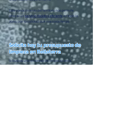
Este conocimiento del territorio nos permite
ofrecer un
servicio rápido y eficiente
en toda la
zona, con la calidad que nos caracteriza.
Solicita hoy tu presupuesto de
limpieza en Bellaterra
Si buscas una empresa de limpieza seria,
cercana y eficiente en Bellaterra, confía en
Net i
Pulit
. Te ofrecemos servicios puntuales o
mantenimientos regulares, siempre adaptados a
ti.
Contacta ahora mismo a través del formulario web
,
por teléfono o por WhatsApp. En menos de 24 h
recibirás un presupuesto a medida, sin
compromiso.
PRESUPUESTO