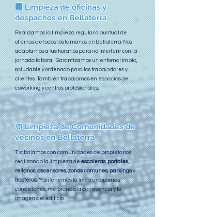
🏢 Limpieza de oficinas y
despachos en Bellaterra
Realizamos la limpieza regular o puntual de
oficinas de todos los tamaños en Bellaterra. Nos
adaptamos a tus horarios para no interferir con la
jornada laboral. Garantizamos un entorno limpio,
saludable y ordenado para los trabajadores y
clientes. También trabajamos en espacios de
coworking y centros profesionales.
🧼 Limpieza de Comunidades de
vecinos en Bellaterra
Trabajamos con comunidades de propietarios
realizando la limpieza de
escaleras
,
portales
,
rellanos
,
ascensores
,
zonas comunes
,
parkings
y
trasteros
. Mantenemos la finca en óptimas
condiciones, mejorando la convivencia y la
imagen del edificio.