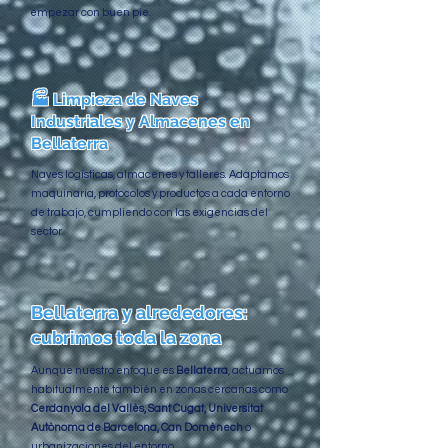
empezar con buen pie.
🏭 Limpieza de Naves
Industriales y Almacenes en
Bellaterra
Naves logísticas, almacenes y talleres. Adaptamos
maquinaria, protocolos y productos a cada entorno
de trabajo, cumpliendo con las exigencias del
sector.
Bellaterra y alrededores:
cubrimos toda la zona
Aunque nuestro enfoque es
Bellaterra
, actuamos
habitualmente también en zonas cercanas como
Cerdanyola del Vallès, Sant Cugat, Universitat
Autònoma de Barcelona, Can Domènech
o
urbanizaciones del entorno.