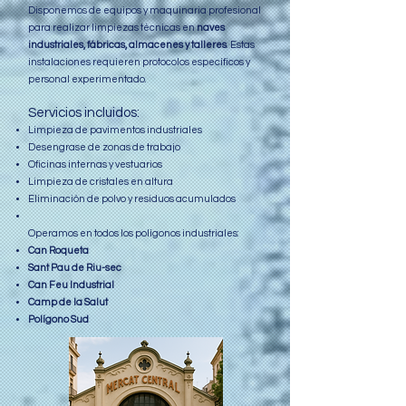
Disponemos de equipos y maquinaria profesional
para realizar limpiezas técnicas en
naves
industriales, fábricas, almacenes y talleres
. Estas
instalaciones requieren protocolos específicos y
personal experimentado.
Servicios incluidos:
Limpieza de pavimentos industriales
Desengrase de zonas de trabajo
Oficinas internas y vestuarios
Limpieza de cristales en altura
Eliminación de polvo y residuos acumulados
Operamos en todos los polígonos industriales:
Can Roqueta
Sant Pau de Riu-sec
Can Feu Industrial
Camp de la Salut
Polígono Sud