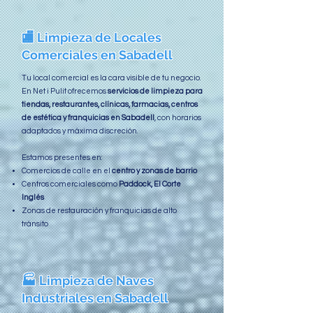
🏬 Limpieza de Locales
Comerciales en Sabadell
Tu local comercial es la cara visible de tu negocio.
En Net i Pulit ofrecemos
servicios de limpieza para
tiendas, restaurantes, clínicas, farmacias, centros
de estética y franquicias en Sabadell
, con horarios
adaptados y máxima discreción.
Estamos presentes en:
Comercios de calle en el
centro y zonas de barrio
Centros comerciales como
Paddock, El Corte
Inglés
Zonas de restauración y franquicias de alto
tránsito
🏭 Limpieza de Naves
Industriales en Sabadell