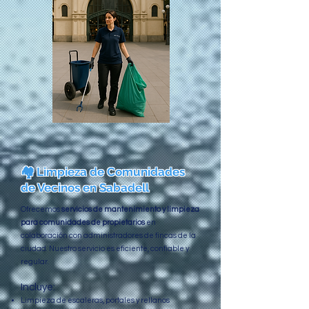
🏘️ Limpieza de Comunidades
de Vecinos en Sabadell
Ofrecemos
servicios de mantenimiento y limpieza
para comunidades de propietarios
en
colaboración con administradores de fincas de la
ciudad. Nuestro servicio es eficiente, confiable y
regular.
Incluye:
Limpieza de escaleras, portales y rellanos