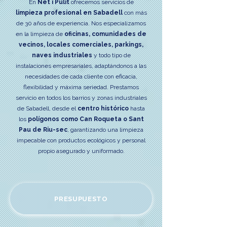
En
Net i Pulit
ofrecemos servicios de
limpieza profesional en Sabadell
con más
de 30 años de experiencia. Nos especializamos
en la limpieza de
oficinas, comunidades de
vecinos, locales comerciales, parkings,
naves industriales
y todo tipo de
instalaciones empresariales, adaptándonos a las
necesidades de cada cliente con eficacia,
flexibilidad y máxima seriedad. Prestamos
servicio en todos los barrios y zonas industriales
de Sabadell, desde el
centro histórico
hasta
los
polígonos como Can Roqueta o Sant
Pau de Riu-sec
, garantizando una limpieza
impecable con productos ecológicos y personal
propio asegurado y uniformado.
PRESUPUESTO