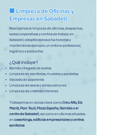
🏢 Limpieza de Oficinas y
Empresas en Sabadell
Realizamos la limpieza de oficinas, despachos,
sedes corporativas y centros de trabajo en
Sabadell, adaptándonos a tus horarios y
manteniendo siempre un entorno profesional,
higiénico y productivo.
¿Qué incluye?
Barrido y fregado de suelos
Limpieza de escritorios, muebles y pantallas
Vaciado de papeleras
Limpieza de aseos y zonas comunes
Limpieza de cristales interiores
Trabajamos en zonas clave como
Creu Alta, Eix
Macià, Parc Taulí, Plaza España, Rambla o el
centro de Sabadell
, así como en oficinas situadas
en
coworkings, edificios empresariales y centros
sanitarios
.