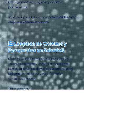
Desengrasantes ecológicos y productos
profesionales
Servicio disponible tanto para
comunidades como
empresas y administraciones.
🪟 Limpieza de Cristales y
Escaparates en Sabadell
Los cristales limpios mejoran la imagen de tu
empresa o comercio. En Net i Pulit ofrecemos
servicio de
limpieza de vidrios y escaparates en
Sabadell
, con acceso a zonas de altura y
superficies amplias.
Trabajamos con:
Pértigas telescópicas con agua osmotizada
Limpieza sin marcas ni residuos
Cristales interiores y exteriores
Vidrieras de oficinas, portales y escaparates