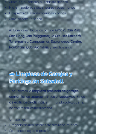
Cristales, buzones y puertas de acceso
Higienización de ascensores y pasamanos
Limpieza de zonas comunes y patios
Garajes comunitarios
Actuamos en todos los barrios:
Gràcia, Can Rull,
Can Llong, Can Puiggener, La Creu de Barberà,
Torre-romeu, Campoamor, Espronceda, Centre,
Hostafrancs, Can Gambús
, y muchos más.
🚗 Limpieza de Garajes y
Parkings en Sabadell
Realizamos la
limpieza profunda de garajes
comunitarios, aparcamientos privados y parkings
de edificios de oficinas
, eliminando polvo, aceite,
barro y residuos incrustados.
Utilizamos:
Fregadoras industriales de alto rendimiento
Equipos de agua a presión