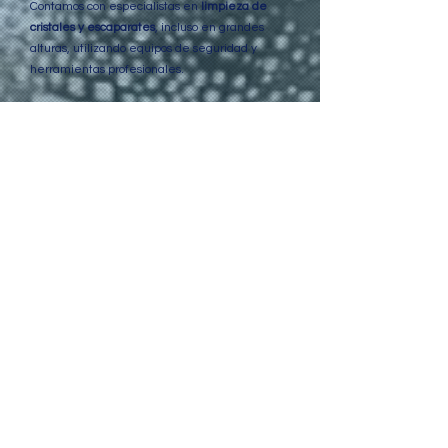
Contamos con especialistas en
limpieza de
cristales y escaparates
, incluso en grandes
alturas, utilizando equipos de seguridad y
herramientas profesionales.
Beneficios de contratar Net i Pulit
en Sant Cugat
Trato cercano y directo
Nos gusta conocer a nuestros clientes en persona,
visitar los espacios y preparar presupuestos
realistas, sin intermediarios.
Flexibilidad horaria
Nos adaptamos a los horarios de cada empresa,
evitando interrumpir su actividad diaria.
Servicio integral
Con un solo proveedor tendrás todos los servicios
de limpieza necesarios para tu empresa o
comunidad.