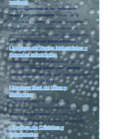
vecinos
Ofrecemos
servicios de mantenimiento
regular para comunidades
, incluyendo la
limpieza de escaleras, portales, ascensores y
zonas comunes. Nos coordinamos con los
administradores de fincas para garantizar una
gestión eficiente y sin preocupaciones.
Limpieza de Naves industriales y
Grandes superficies
Disponemos de equipos preparados para la
limpieza de
naves
,
almacenes
y
grandes
instalaciones industriales
, adaptándonos a cada
espacio y tipo de suciedad.
Limpieza final de Obra y
Reformas
Si has finalizado una reforma o una
construcción, nos encargamos de dejar el
espacio listo para entrar
, eliminando polvo,
restos de materiales y suciedad acumulada.
Limpieza de Cristales y
Escaparates