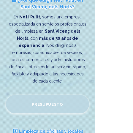
🏢 ¿Por qué elegir Net i Pulit en
Sant Vicenç dels Horts?
En
Net i Pulit
, somos una empresa
especializada en servicios profesionales
de limpieza en
Sant Vicenç dels
Horts
, con
más de 30 años de
experiencia
. Nos dirigimos a
empresas, comunidades de vecinos,
locales comerciales y administradores
de fincas, ofreciendo un servicio rápido,
flexible y adaptado a las necesidades
de cada cliente.
PRESUPUESTO
1️⃣ Limpieza de oficinas y locales