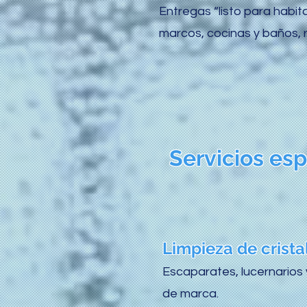
Entregas “listo para habita
marcos, cocinas y baños, 
Servicios es
Limpieza de cristal
Escaparates, lucernarios 
de marca.