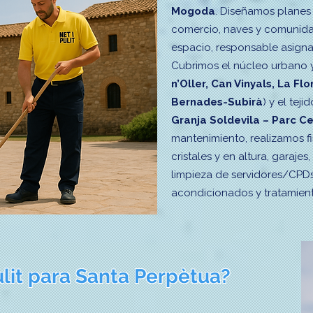
Mogoda
. Diseñamos planes 
comercio, naves y comunida
espacio, responsable asigna
Cubrimos el núcleo urbano y
n’Oller, Can Vinyals, La Flo
Bernades-Subirà
) y el tej
Granja Soldevila – Parc Ce
mantenimiento, realizamos fi
cristales y en altura, garajes,
limpieza de servidores/CPDs,
acondicionados y tratamient
ulit para Santa Perpètua?