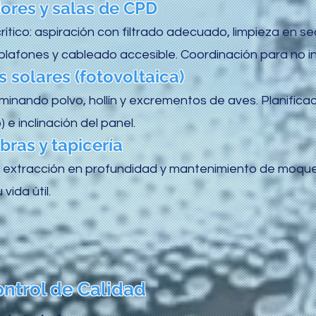
ores y salas de CPD
ítico: aspiración con filtrado adecuado, limpieza en se
plafones y cableado accesible. Coordinación para no int
 solares (fotovoltaica)
iminando polvo, hollín y excrementos de aves. Planifica
 e inclinación del panel.
ras y tapicería
extracción en profundidad y mantenimiento de moqueta
vida útil.
ntrol de Calidad