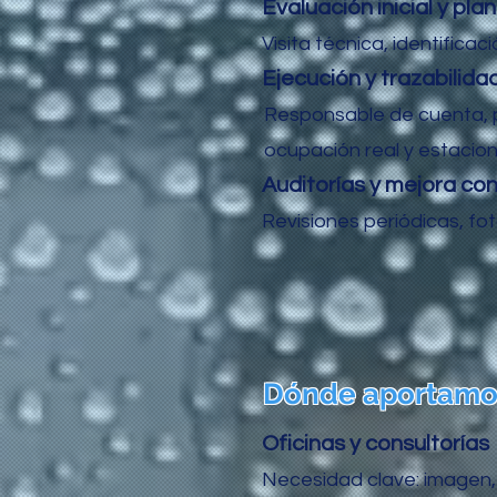
Evaluación inicial y pla
Visita técnica, identificac
Ejecución y trazabilida
Responsable de cuenta, pa
ocupación real y estacion
Auditorías y mejora co
Revisiones periódicas, fo
Dónde aportamos
Oficinas y consultorías
Necesidad clave: imagen, 