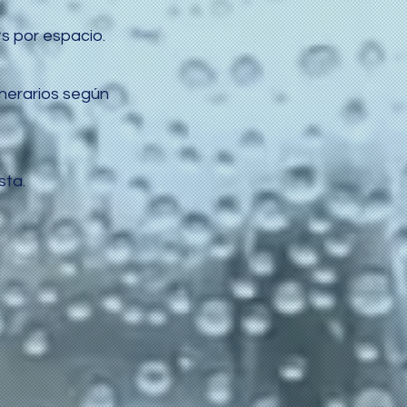
ts por espacio.
inerarios según
sta.