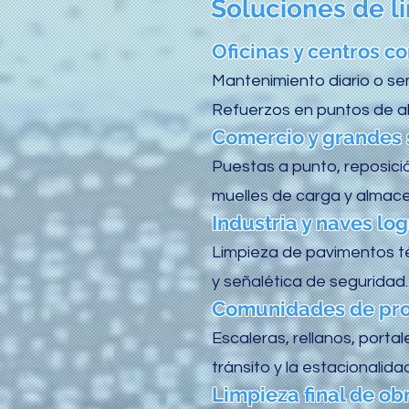
Soluciones de l
Oficinas y centros c
Mantenimiento diario o se
Refuerzos en puntos de alt
Comercio y grandes 
Puestas a punto, reposició
muelles de carga y almac
Industria y naves log
Limpieza de pavimentos téc
y señalética de seguridad.
Comunidades de prop
Escaleras, rellanos, porta
tránsito y la estacionalid
Limpieza final de ob