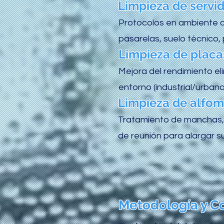
Limpieza de servid
Protocolos en ambiente cr
pasarelas, suelo técnico, 
Limpieza de placas
Mejora del rendimiento el
entorno (industrial/urbano)
Limpieza de alfomb
Tratamiento de manchas, 
de reunión para alargar su 
Metodología y Co