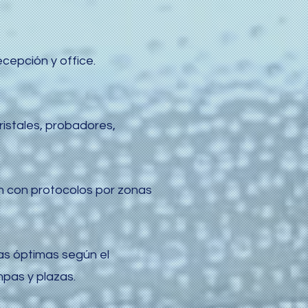
cepción y office.
ristales, probadores,
ón con protocolos por zonas
ias óptimas según el
mpas y plazas.