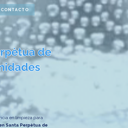
CONTACTO
erpètua de
nidades
cia en limpieza para
en Santa Perpètua de