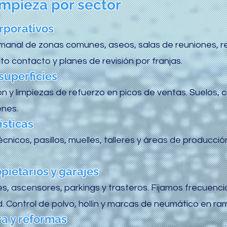
impieza por sector
orporativos
manal de zonas comunes, aseos, salas de reuniones, re
o contacto y planes de revisión por franjas.
superficies
n y limpiezas de refuerzo en picos de ventas. Suelos, c
enes.
ísticas
nicos, pasillos, muelles, talleres y áreas de producci
ietarios y garajes
les, ascensores, parkings y trasteros. Fijamos frecuenc
ad. Control de polvo, hollín y marcas de neumático en ra
ra y reformas