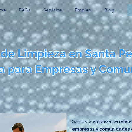
me
FAQs
Servicios
Empleo
Blog
 de Limpieza en Santa P
 para Empresas y Comu
Somos la empresa de referen
empresas y comunidades 