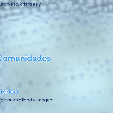
ura/yeso, cristales y
y Comunidades
terior)
rzar visibilidad e imagen