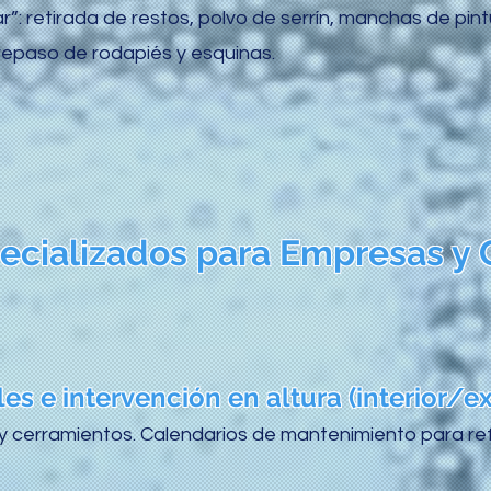
r”: retirada de restos, polvo de serrín, manchas de pint
repaso de rodapiés y esquinas.
pecializados para Empresas 
es e intervención en altura (interior/ex
y cerramientos. Calendarios de mantenimiento para refo