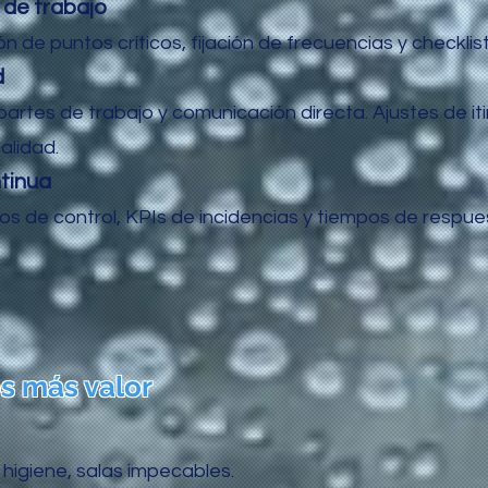
n de trabajo
ión de puntos críticos, fijación de frecuencias y checklis
d
rtes de trabajo y comunicación directa. Ajustes de it
alidad.
ntinua
tos de control, KPIs de incidencias y tiempos de respue
 más valor
higiene, salas impecables.