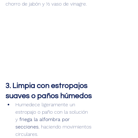
chorro de jabón y ½ vaso de vinagre.
3. Limpia con estropajos 
suaves o paños húmedos
Humedece ligeramente un 
estropajo o paño con la solución 
y 
friega la alfombra por 
secciones
, haciendo movimientos 
circulares.