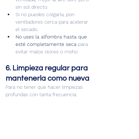
sin sol directo.
Si no puedes colgarla, pon 
ventiladores cerca para acelerar 
el secado.
No uses la alfombra hasta que 
esté completamente seca
 para 
evitar malos olores o moho.
6. Limpieza regular para 
mantenerla como nueva
Para no tener que hacer limpiezas 
profundas con tanta frecuencia:
Aspira la alfombra 
una vez a la 
semana
.
Gírala de vez en cuando para que 
el desgaste sea uniforme.
Elimina las manchas en cuanto 