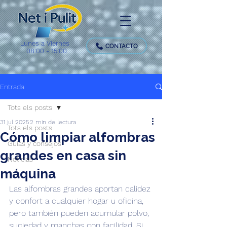
Lunes a Viernes
CONTACTO
08:00 - 15:00
Entrada
Tots els posts
31 jul 2025
2 min de lectura
Tots els posts
Cómo limpiar alfombras
Guías y consejos
grandes en casa sin
Noticias
máquina
Las alfombras grandes aportan calidez 
y confort a cualquier hogar u oficina, 
pero también pueden acumular polvo, 
suciedad y manchas con facilidad. Si 