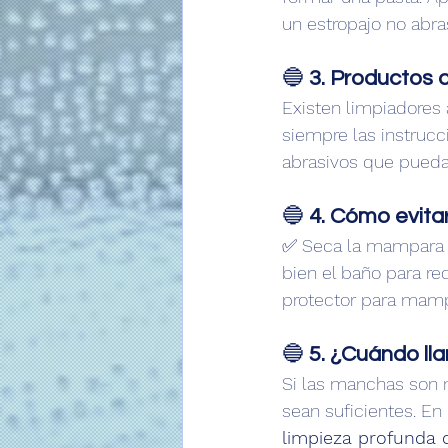
un estropajo no abra
🔵 
3. Productos 
Existen limpiadores 
siempre las instrucc
abrasivos que puedan
🔵 
4. Cómo evitar
✅ Seca la mampara c
bien el baño para re
protector para mamp
🔵 
5. ¿Cuándo ll
Si las manchas son 
sean suficientes. En
limpieza profunda