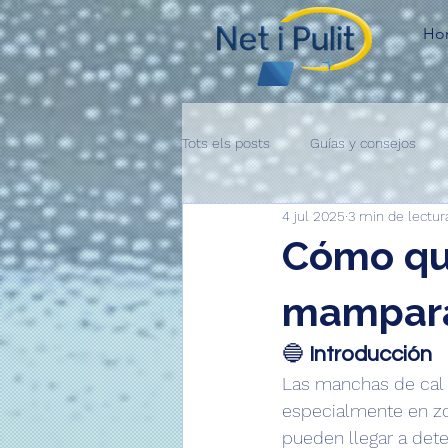
Ho
Tots els posts
Guías y consejos
4 jul 2025
3 min de lectur
Cómo qui
mampara
🔵 
Introducción
Las manchas de cal
especialmente en zo
pueden llegar a deter