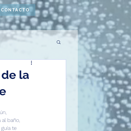
CONTACTO
 de la
e
ún, 
al baño, 
guía te 