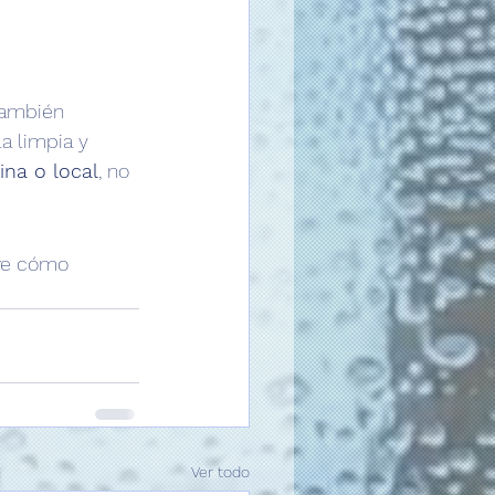
también 
a limpia y 
ina o local
, no 
re cómo 
Ver todo