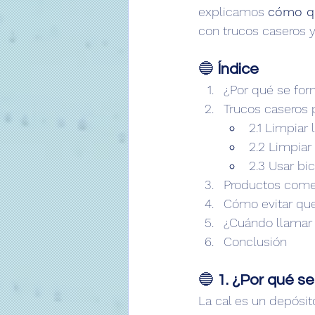
explicamos 
cómo qu
con trucos caseros 
🔵 
Índice
¿Por qué se for
Trucos caseros 
2.1 Limpiar 
2.2 Limpiar
2.3 Usar bi
Productos comer
Cómo evitar que
¿Cuándo llamar 
Conclusión
🔵 
1. ¿Por qué s
La cal es un depósit