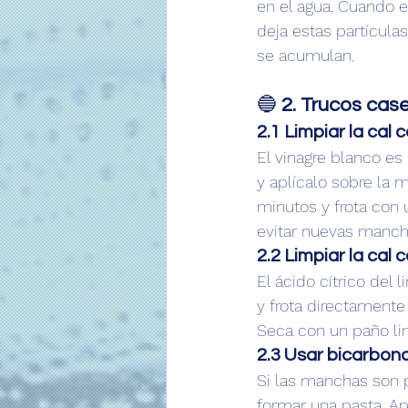
en el agua. Cuando e
deja estas partícula
se acumulan.
🔵 
2. Trucos cas
2.1 Limpiar la cal 
El vinagre blanco es 
y aplícalo sobre la 
minutos y frota con 
evitar nuevas manch
2.2 Limpiar la cal 
El ácido cítrico del 
y frota directamente
Seca con un paño li
2.3 Usar bicarbona
Si las manchas son 
formar una pasta. Ap