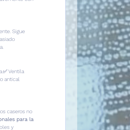
nte. Sigue 
asiado 
a.
.✅ Ventila 
 antical 
os caseros no 
nales para la 
bles y 