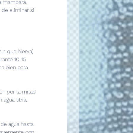
la mampara, 
de eliminar si 
sin que hierva) 
rante 10-15 
ca bien para 
món por la mitad 
 agua tibia. 
 de agua hasta 
suavemente con 