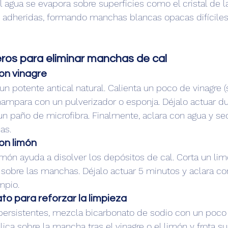
l agua se evapora sobre superficies como el cristal de 
s adheridas, formando manchas blancas opacas difíciles 
eros para eliminar manchas de cal
con vinagre
un potente antical natural. Calienta un poco de vinagre (
mampara con un pulverizador o esponja. Déjalo actuar du
un paño de microfibra. Finalmente, aclara con agua y se
as.
con limón
limón ayuda a disolver los depósitos de cal. Corta un li
 sobre las manchas. Déjalo actuar 5 minutos y aclara con
mpio.
to para reforzar la limpieza
persistentes, mezcla bicarbonato de sodio con un poco
lica sobre la mancha tras el vinagre o el limón y frota 