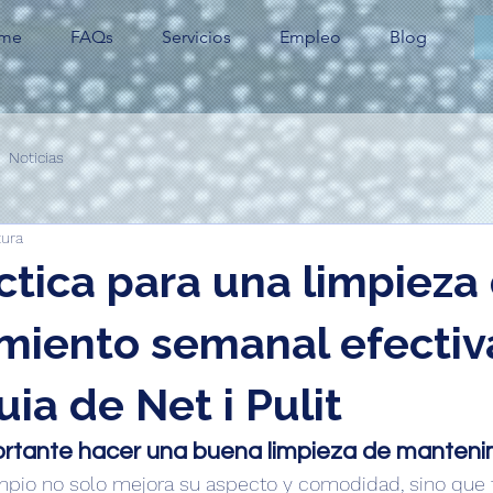
me
FAQs
Servicios
Empleo
Blog
Noticias
tura
ctica para una limpieza
miento semanal efectiv
ia de Net i Pulit
ortante hacer una buena limpieza de manteni
impio no solo mejora su aspecto y comodidad, sino que