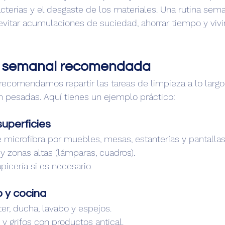
cterias y el desgaste de los materiales. Una rutina sema
evitar acumulaciones de suciedad, ahorrar tiempo y vivi
ón semanal recomendada
e recomendamos repartir las tareas de limpieza a lo larg
n pesadas. Aquí tienes un ejemplo práctico:
superficies
 microfibra por muebles, mesas, estanterías y pantallas
y zonas altas (lámparas, cuadros).
apicería si es necesario.
 y cocina
er, ducha, lavabo y espejos.
y grifos con productos antical.