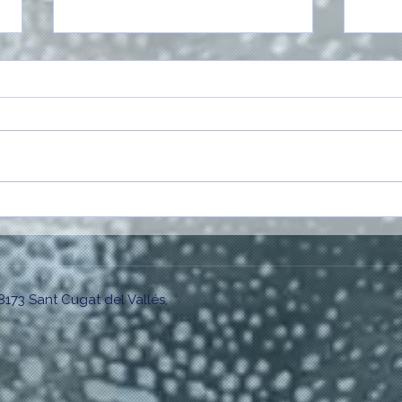
¿Tu botella de agua es
Cómo
una fuente de salud o un
la l
nido de bacterias? La guía
el o
de limpieza definitiva
sie
8173 Sant Cugat del Vallés,