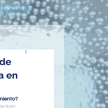
CONTACTO
 de
a en
miento?
 también 