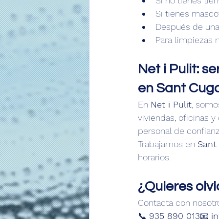
Si no tienes ti
Si tienes masco
Después de una
Para limpiezas 
Net i Pulit: 
en Sant Cuga
En 
Net i Pulit
, somo
viviendas, oficinas
personal de confianz
Trabajamos en 
Sant 
horarios.
¿Quieres olvi
Contacta con nosotr
📞 
935 890 013
📧 
i