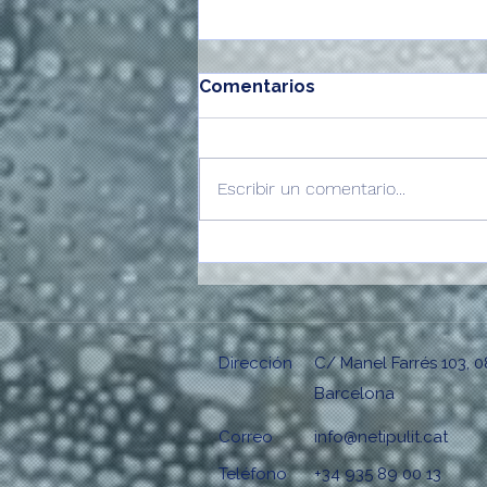
Comentarios
Escribir un comentario...
Qué debe incluir el
contrato de limpieza de tu
comunidad (y qué revisar
antes de firmar)
Dirección
C/ Manel Farrés 103, 0
Barcelona
Correo
info@netipulit.cat
Teléfono
+34 935 89 00 13