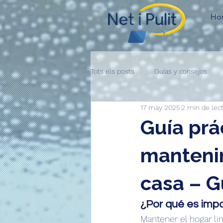
Ho
Tots els posts
Guías y consejos
17 may 2025
2 min de lec
Guía prá
manteni
casa – Gu
¿Por qué es imp
Mantener el hogar l