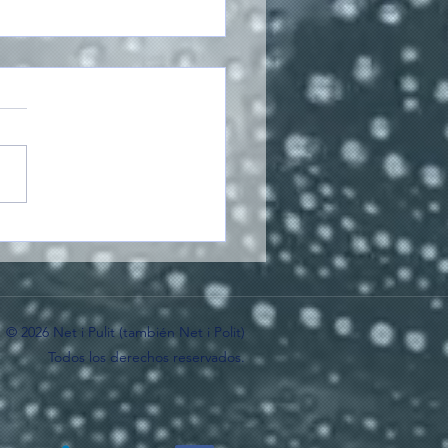
 limpiar el interior de
avadora y acabar con
lor a humedad para
mpre
© 2026 Net i Pulit (también Net i Polit)
Todos los derechos reservados.