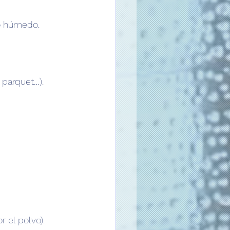
ño húmedo.
 parquet…).
r el polvo).