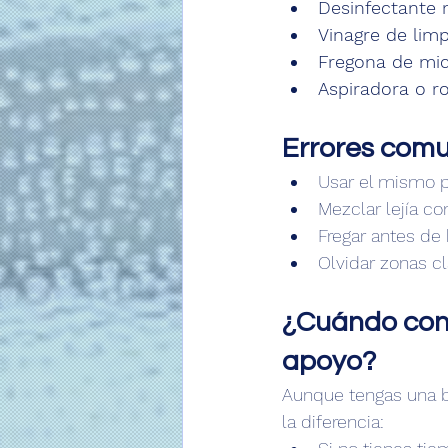
Desinfectante 
Vinagre de lim
Fregona de mic
Aspiradora o r
Errores comu
Usar el mismo p
Mezclar lejía co
Fregar antes de 
Olvidar zonas c
¿Cuándo conv
apoyo?
Aunque tengas una b
la diferencia: