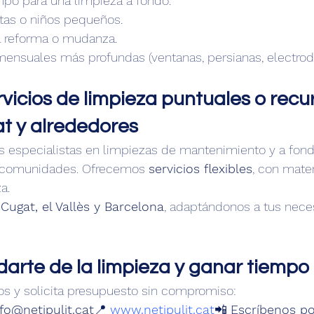
empo para una limpieza a fondo.
tas o niños pequeños.
 reforma o mudanza.
mensuales más profundas (ventanas, persianas, electro
servicios de limpieza puntuales o recu
t y alrededores
s especialistas en limpiezas de mantenimiento y a fond
 y comunidades. Ofrecemos 
servicios flexibles
, con mater
a.
Cugat, el Vallès y Barcelona
, adaptándonos a tus nece
darte de la limpieza y ganar tiempo 
os y solicita presupuesto sin compromiso:
nfo@netipulit.cat
📍 
www.netipulit.cat
📲 
Escríbenos p