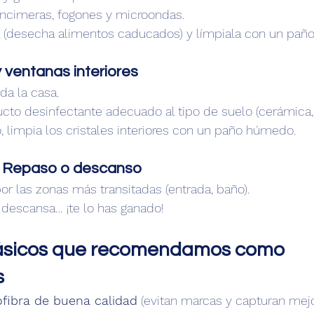
encimeras, fogones y microondas.
a (desecha alimentos caducados) y límpiala con un pa
y ventanas interiores
da la casa.
ucto desinfectante adecuado al tipo de suelo (cerámica,
, limpia los cristales interiores con un paño húmedo.
– Repaso o descanso
r las zonas más transitadas (entrada, baño).
escansa… ¡te lo has ganado!
ásicos que recomendamos como 
s
fibra de buena calidad
 (evitan marcas y capturan mejo