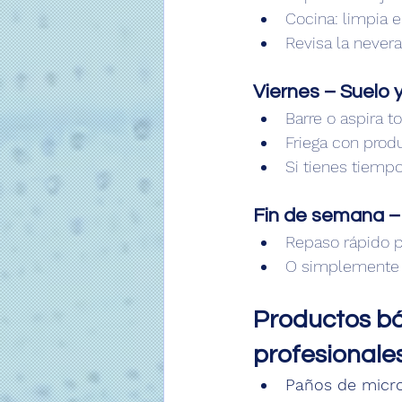
Cocina: limpia 
Revisa la never
Viernes – Suelo 
Barre o aspira to
Friega con prod
Si tienes tiempo
Fin de semana 
Repaso rápido po
O simplemente d
Productos b
profesionale
Paños de micro