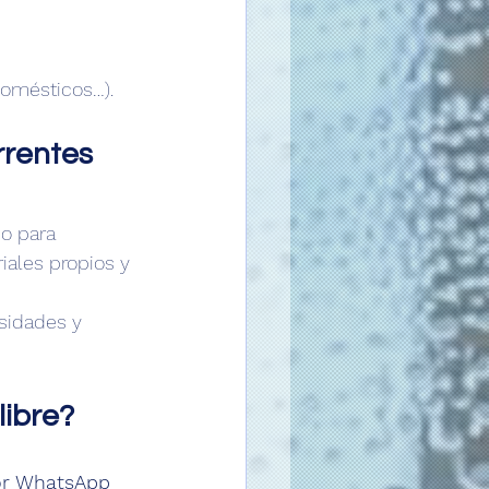
domésticos…).
rrentes 
o para 
iales propios y 
sidades y 
libre?
or WhatsApp