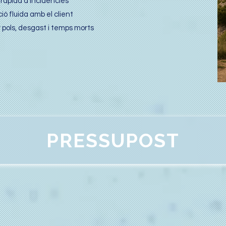
 ràpida d’incidències
ió fluida amb el client
 pols, desgast i temps morts
PRESSUPOST