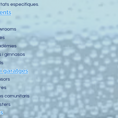
ats específiques.
ents
owrooms
ues
adèmies
 i gimnasos
ls
i garatges
nsors
res
s comunitaris
sters
ts