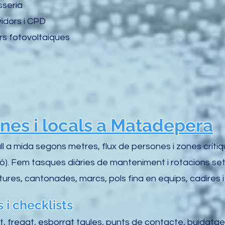
sseria
idors i CPD
rs fotovoltaiques
ines i locals a Matadepera
l a mida segons metres, flux de persones i zones crítiqu
ció). Fem tasques diàries de manteniment i rotacions s
altures, cantonades, marcs, pols fina en equips, cadires
 i checklists
t, fregat, esborrat taules, punts de contacte, buidatg