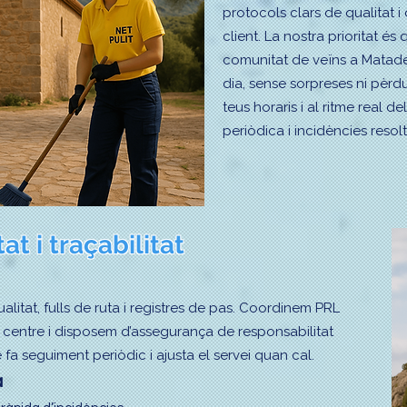
protocols clars de qualitat
client. La nostra prioritat és 
comunitat de veïns a Matad
dia, sense sorpreses ni pèr
teus horaris i al ritme real d
periòdica i incidències resol
at i traçabilitat
itat, fulls de ruta i registres de pas. Coordinem PRL
centre i disposem d’assegurança de responsabilitat
 fa seguiment periòdic i ajusta el servei quan cal.
a