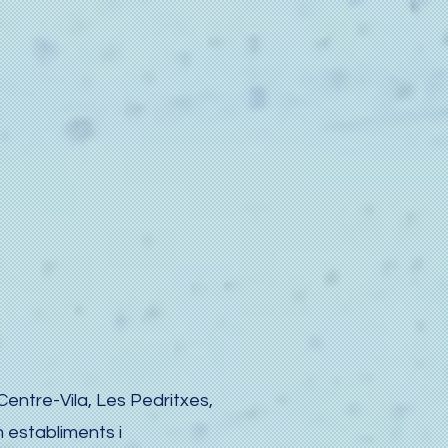
entre-Vila, Les Pedritxes,
m establiments i