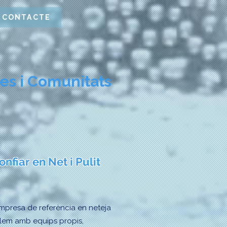
CONTACTE
es i Comunitats
nfiar en Net i Pulit
’empresa de referència en neteja
allem amb equips propis,