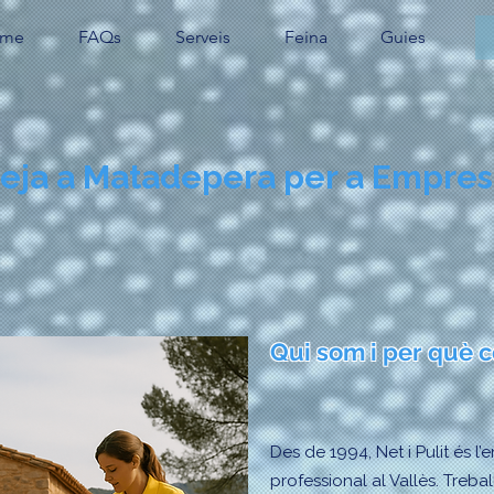
me
FAQs
Serveis
Feina
Guies
teja a Matadepera per a Empres
Qui som i per què co
Des de 1994, Net i Pulit és l
professional al Vallès. Treb