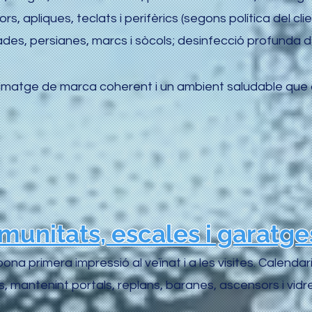
ors, apliques, teclats i perifèrics (segons política del cl
des, persianes, marcs i sòcols; desinfecció profunda de
 imatge de marca coherent i un ambient saludable que 
munitats, escales i garatge
bona primera impressió al veïnat i a les visites. Calenda
s, mantenint portals, replans, baranes, ascensors i vid