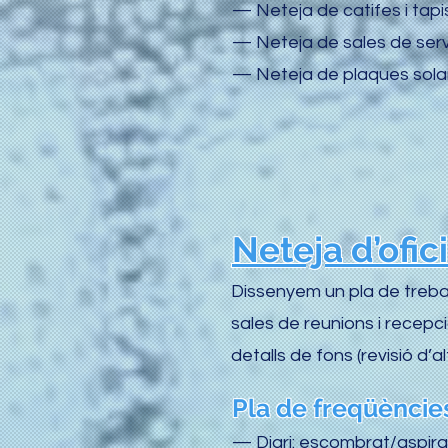
— Neteja de catifes i tapi
— Neteja de sales de serv
— Neteja de plaques sola
Neteja d’ofic
Dissenyem un pla de trebal
sales de reunions i recep
detalls de fons (revisió d’
Pla de freqüències
— Diari: escombrat/aspira