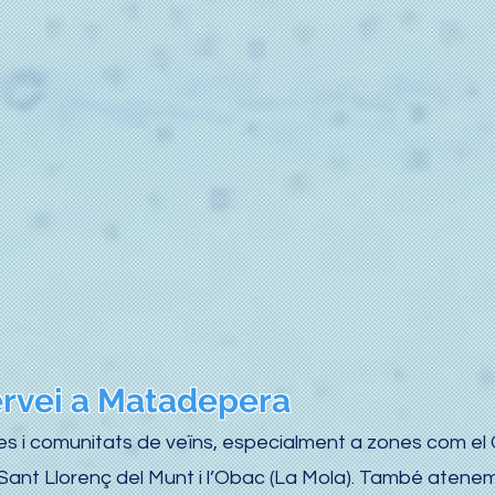
rvei a Matadepera
i comunitats de veïns, especialment a zones com el C
e Sant Llorenç del Munt i l’Obac (La Mola). També atene