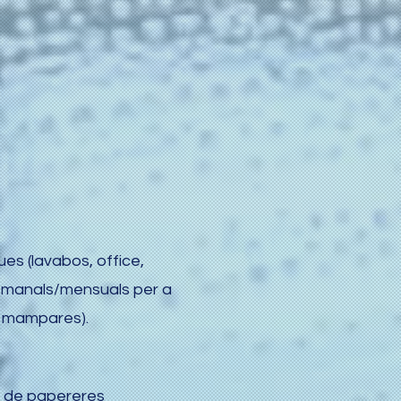
es (lavabos, office,
etmanals/mensuals per a
 i mampares).
e de papereres