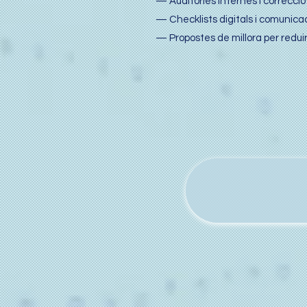
— Auditories internes i correcció
— Checklists digitals i comunicac
— Propostes de millora per reduir