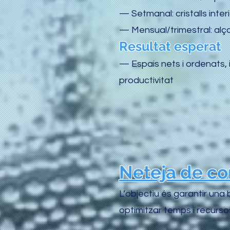
— Setmanal: cristalls interi
— Mensual/trimestral: alça
Resultat esperat
— Espais nets i ordenats,
productivitat
Neteja de co
L’objectiu és garantir una 
optimitzar temps i recurso