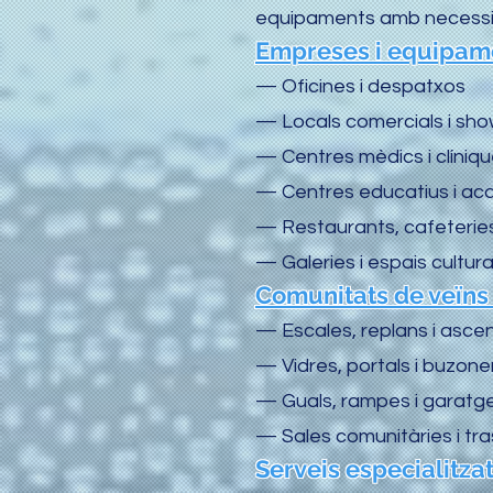
equipaments amb necessit
Empreses i equipam
— Oficines i despatxos
— Locals comercials i sh
— Centres mèdics i clíniq
— Centres educatius i ac
— Restaurants, cafeteries
— Galeries i espais cultura
Comunitats de veïns 
— Escales, replans i asce
— Vidres, portals i buzone
— Guals, rampes i garatge
— Sales comunitàries i tra
Serveis especialitza