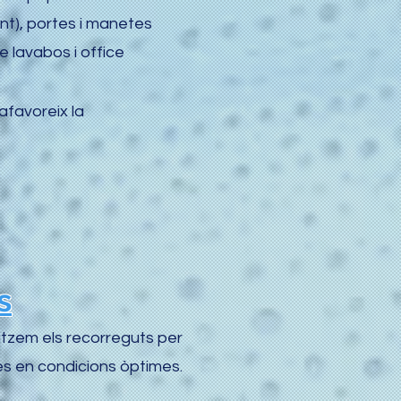
ient), portes i manetes
 lavabos i office
afavoreix la
s
ritzem els recorreguts per
res en condicions òptimes.