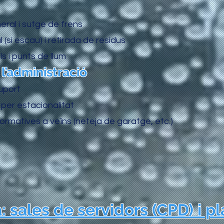
ral i sutge de frens
si escau) i retirada de residus
 i punts de llum
’administració
uport
per estacionalitat
formatives a veïns (neteja de garatge, etc.)
: sales de servidors (CPD) i p