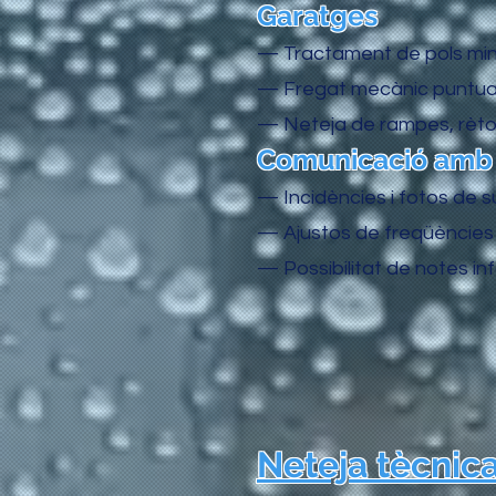
Garatges
— Tractament de pols mine
— Fregat mecànic puntual (
— Neteja de rampes, rètols
Comunicació amb l
— Incidències i fotos de s
— Ajustos de freqüències 
— Possibilitat de notes in
Neteja tècnica