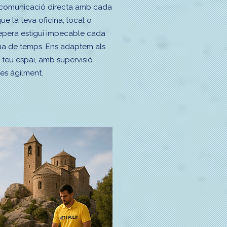
 i comunicació directa amb cada
que la teva oficina, local o
epera estigui impecable cada
dua de temps. Ens adaptem als
el teu espai, amb supervisió
tes àgilment.