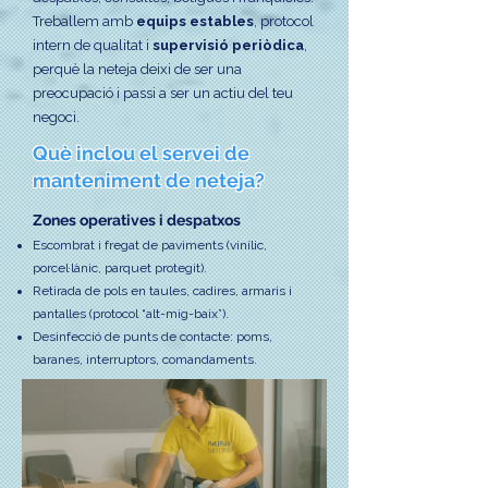
Treballem amb
equips estables
, protocol
intern de qualitat i
supervisió periòdica
,
perquè la neteja deixi de ser una
preocupació i passi a ser un actiu del teu
negoci.
Què inclou el servei de
manteniment de neteja?
Zones operatives i despatxos
Escombrat i fregat de paviments (vinílic,
porcel·lànic, parquet protegit).
Retirada de pols en taules, cadires, armaris i
pantalles (protocol “alt-mig-baix”).
Desinfecció de punts de contacte: poms,
baranes, interruptors, comandaments.