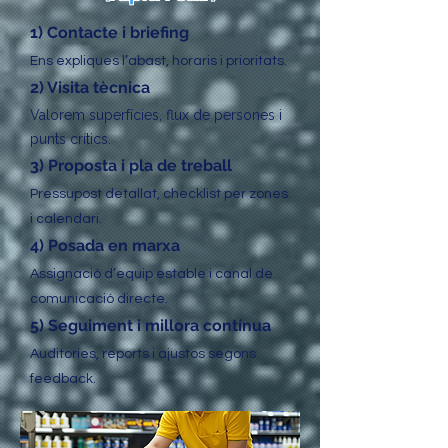
1) Contacte i briefing
Ens expliques l’abast, horaris i prioritats.
2) Visita tècnica
Valorem superfícies, flux de persones i
punts crítics.
3) Proposta i pla de treball
Pressupost detallat, checklist per zones
i calendari.
4) Posada en marxa
Assignació d’equip estable i canal de
comunicació directe.
5) Seguiment i millora contínua
Auditories, reports i ajustos segons
feedback.