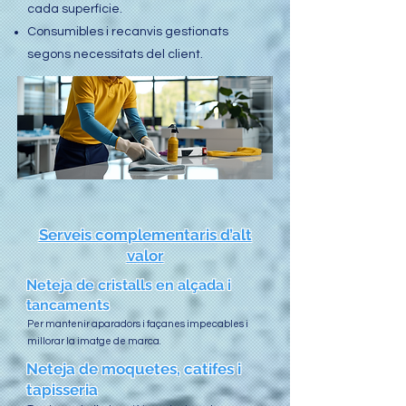
cada superfície.
Consumibles i recanvis gestionats
segons necessitats del client.
Serveis complementaris d’alt
valor
Neteja de cristalls en alçada i
tancaments
Per mantenir aparadors i façanes impecables i
millorar la imatge de marca.
Neteja de moquetes, catifes i
tapisseria