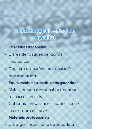
Metodologia i control de
qualitat
Checklist i traçabilitat
Llistes de tasques per zona i
freqüència.
Registre d’incidències i resolució
documentada.
Equip estable i substitucions garantides
Mateix personal assignat per conèixer
l’espai i els detalls.
Cobertura en vacances i baixes sense
interrompre el servei.
Materials professionals
Utillatge i maquinària adequada a