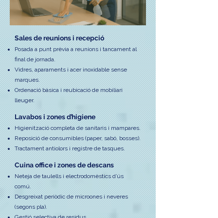
Sales de reunions i recepció
Posada a punt prèvia a reunions i tancament al
final de jornada.
Vidres, aparaments i acer inoxidable sense
marques.
Ordenació bàsica i reubicació de mobiliari
lleuger.
Lavabos i zones d’higiene
Higienització completa de sanitaris i mampares.
Reposició de consumibles (paper, sabó, bosses).
Tractament antiolors i registre de tasques.
Cuina office i zones de descans
Neteja de taulells i electrodomèstics d’ús
comú.
Desgreixat periòdic de microones i neveres
(segons pla).
Gestió selectiva de residus.