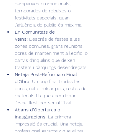
campanyes promocionals, 
temporades de rebaixes o 
festivitats especials, quan 
l'afluència de públic és màxima.
En Comunitats de 
Veïns:
 Després de festes a les 
zones comunes, grans reunions, 
obres de manteniment a l'edifici o 
canvis d'inquilins que deixen 
trasters i pàrquings desendreçats.
Neteja Post-Reforma o Final 
d'Obra:
 Un cop finalitzades les 
obres, cal eliminar pols, restes de 
materials i taques per deixar 
l'espai llest per ser utilitzat.
Abans d'Obertures o 
Inauguracions:
 La primera 
impressió és crucial. Una neteja 
professional garanteix que el teu 