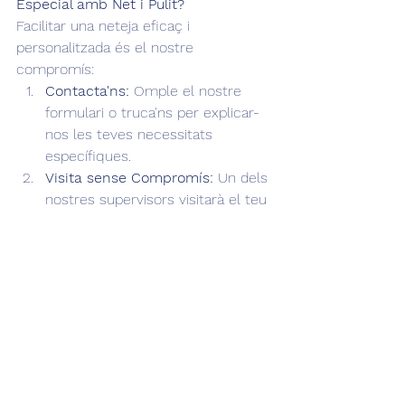
Especial amb Net i Pulit?
Facilitar una neteja eficaç i 
personalitzada és el nostre 
compromís:
Contacta'ns:
 Omple el nostre 
formulari o truca'ns per explicar-
nos les teves necessitats 
específiques.
Visita sense Compromís:
 Un dels 
nostres supervisors visitarà el teu 
espai per avaluar la situació, el 
tipus de brutícia i les dimensions, 
sense cap cost ni compromís.
Pressupost a Mida:
 Et farem un 
pressupost detallat i adaptat 
exactament al que necessites, 
amb la planificació i els recursos 
necessaris.