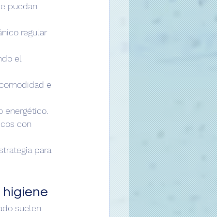
ue puedan 
nico regular 
ndo el 
 comodidad e 
o energético.
icos con 
trategia para 
 higiene
ado suelen 