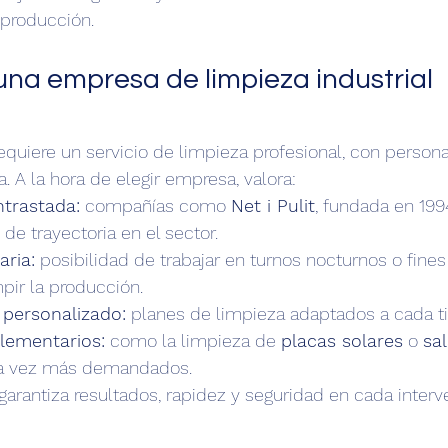
 producción.
una empresa de limpieza industrial 
requiere un servicio de limpieza profesional, con person
 A la hora de elegir empresa, valora:
ntrastada:
 compañías como 
Net i Pulit
, fundada en 199
e trayectoria en el sector.
aria:
 posibilidad de trabajar en turnos nocturnos o fin
pir la producción.
personalizado:
 planes de limpieza adaptados a cada t
lementarios:
 como la limpieza de 
placas solares
 o 
sa
da vez más demandados.
garantiza resultados, rapidez y seguridad en cada interv