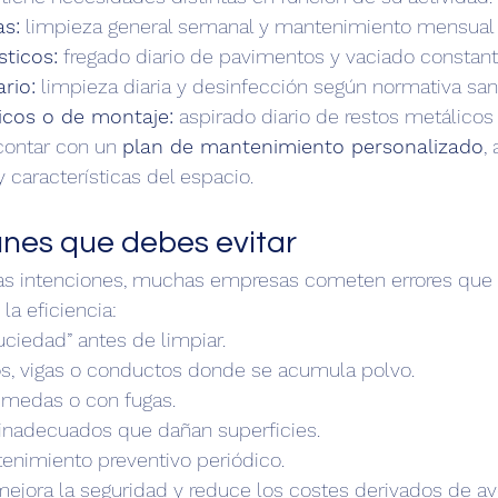
as:
 limpieza general semanal y mantenimiento mensual 
ticos:
 fregado diario de pavimentos y vaciado constant
rio:
 limpieza diaria y desinfección según normativa sani
icos o de montaje:
 aspirado diario de restos metálicos 
contar con un 
plan de mantenimiento personalizado
,
 características del espacio.
nes que debes evitar
as intenciones, muchas empresas cometen errores que
la eficiencia:
uciedad” antes de limpiar.
os, vigas o conductos donde se acumula polvo.
úmedas o con fugas.
inadecuados que dañan superficies.
tenimiento preventivo periódico.
 mejora la seguridad y reduce los costes derivados de av