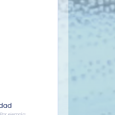
idad
 Por ejemplo: