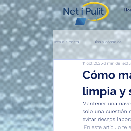
Ho
Tots els posts
Guías y consejos
11 oct 2025
3 min de lectu
Cómo man
limpia y
Mantener una nave 
solo una cuestión d
evitar riesgos labor
 En este artículo te explicamos cómo hacerlo de manera eficiente y profesional, con 