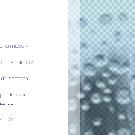
al formado y 
4, cuentan con 
es de semana 
ipo de nave.
las de 
ención.