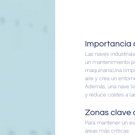
Importancia 
Las naves industrial
un mantenimiento per
maquinaria.Una limpi
aire y crea un entor
Además, una nave lim
y reduce costes a la
Zonas clave 
Para mantener un esp
áreas más críticas: