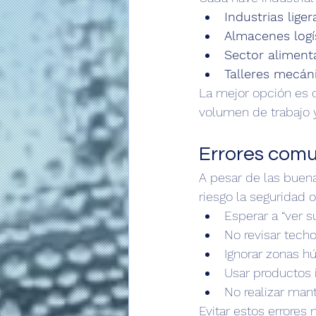
Industrias liger
Almacenes logís
Sector alimenta
Talleres mecán
La mejor opción es 
volumen de trabajo y
Errores comu
A pesar de las buen
riesgo la seguridad o 
Esperar a “ver s
No revisar tech
Ignorar zonas h
Usar productos 
No realizar man
Evitar estos errores