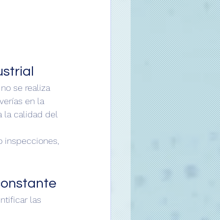
strial
no se realiza 
erías en la 
 la calidad del 
o inspecciones, 
constante
tificar las 