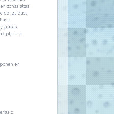
en zonas altas.
e de residuos.
taria.
y grasas.
 adaptado al 
 ponen en 
erías o 