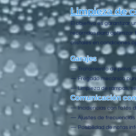
Limpieza de c
El objetivo es garantizar 
recorridos para optimizar 
cristales en condiciones ó
Garajes
— Tratamiento de polvo min
— Fregado mecánico puntua
— Limpieza de rampas, señ
Comunicación con 
— Incidencias con fotos 
— Ajustes de frecuencias 
— Posibilidad de notas inf