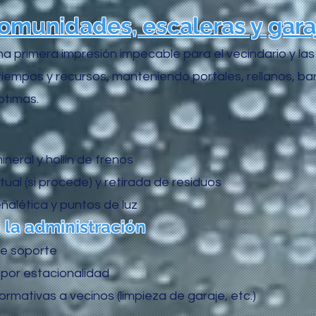
omunidades, escaleras y gara
una primera impresión impecable para el vecindario y las
tiempos y recursos, manteniendo portales, rellanos, ba
ptimas.
eral y hollín de frenos
l (si procede) y retirada de residuos
alética y puntos de luz
la administración
de soporte
por estacionalidad
ormativas a vecinos (limpieza de garaje, etc.)