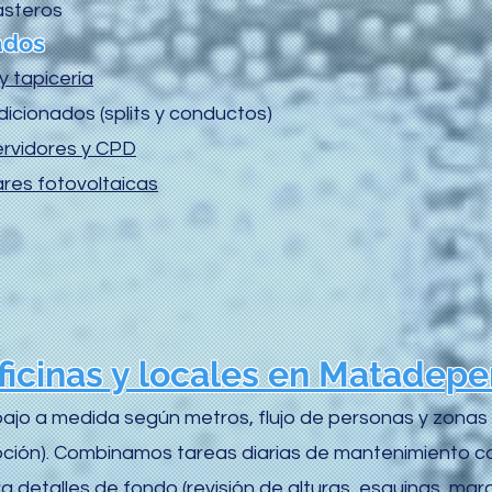
asteros
ados
y tapicería
icionados (splits y conductos)
ervidores y CPD
ares fotovoltaicas
ficinas y locales en Matadepe
jo a medida según metros, flujo de personas y zonas cr
pción). Combinamos tareas diarias de mantenimiento c
etalles de fondo (revisión de alturas, esquinas, marc