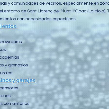
s y comunidades de vecinos, especialmente en zonas 
 el entorno de Sant Llorenç del Munt i l’Obac (La Mola
amientos con necesidades específicas.
ientos
 showrooms
cas
academias
as y gimnasios
turales
nos y garajes
scensores
uzones
s comunitarios