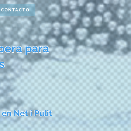
CONTACTO
pera para
s
 en Net i Pulit