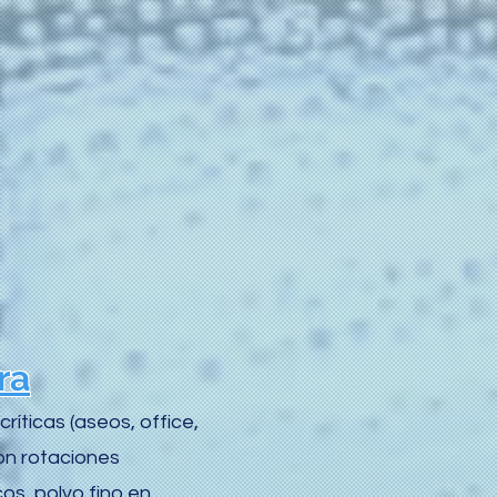
ra
íticas (aseos, office,
on rotaciones
os, polvo fino en