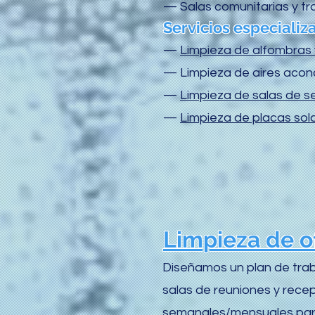
— Salas comunitarias y tr
Servicios especializ
—
Limpieza de alfombras 
— Limpieza de aires acond
—
Limpieza de salas de s
—
Limpieza de placas sol
Limpieza de o
Diseñamos un plan de traba
salas de reuniones y rece
semanales/mensuales para d