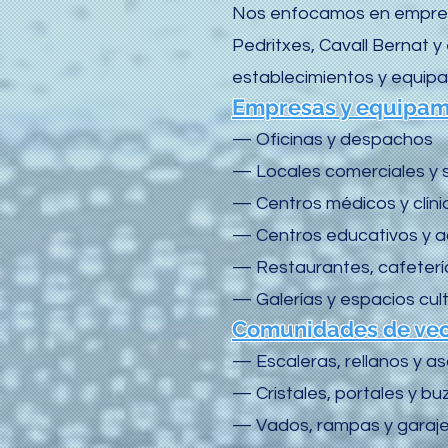
Nos enfocamos en empresa
Pedritxes, Cavall Bernat y
establecimientos y equip
Empresas y equipam
— Oficinas y despachos
— Locales comerciales y
— Centros médicos y clíni
— Centros educativos y 
— Restaurantes, cafeterí
— Galerías y espacios cul
Comunidades de veci
— Escaleras, rellanos y a
— Cristales, portales y b
— Vados, rampas y garaje