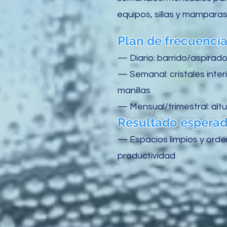
equipos, sillas y mamparas
Plan de frecuencia
— Diario: barrido/aspirad
— Semanal: cristales interi
manillas
— Mensual/trimestral: alt
Resultado espera
— Espacios limpios y ord
productividad