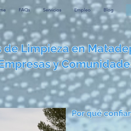
me
FAQs
Servicios
Empleo
Blog
s de Limpieza en Matade
Empresas y Comunidade
Por qué confiar