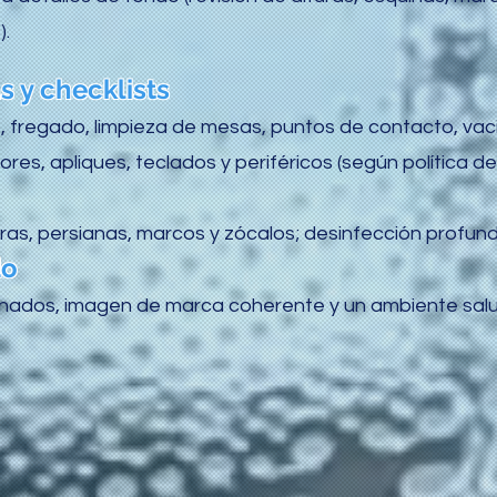
).
s y checklists
o, fregado, limpieza de mesas, puntos de contacto, va
ores, apliques, teclados y periféricos (según política del
uras, persianas, marcos y zócalos; desinfección profun
do
enados, imagen de marca coherente y un ambiente salu